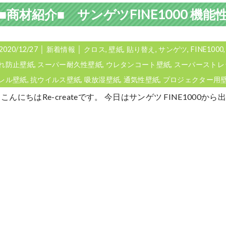
2020/12/27
│
新着情報
│
クロス
,
壁紙
,
貼り替え
,
サンゲツ
,
FINE1000
れ防止壁紙
,
スーパー耐久性壁紙
,
ウレタンコート壁紙
,
スーパーストレ
レル壁紙
,
抗ウイルス壁紙
,
吸放湿壁紙
,
通気性壁紙
,
プロジェクター用
こんにちはRe-createです。 今日はサンゲツ FINE100