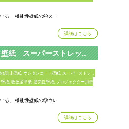
ら出ている、 機能性壁紙の④スー
詳細はこちら
■商材紹介■ サンゲツFINE1000 機能性壁紙 スーパーストレッチ壁紙について
汚れ防止壁紙
,
ウレタンコート壁紙
,
スーパーストレッ
ス壁紙
,
吸放湿壁紙
,
通気性壁紙
,
プロジェクター用壁
ら出ている、 機能性壁紙の③ウレ
詳細はこちら