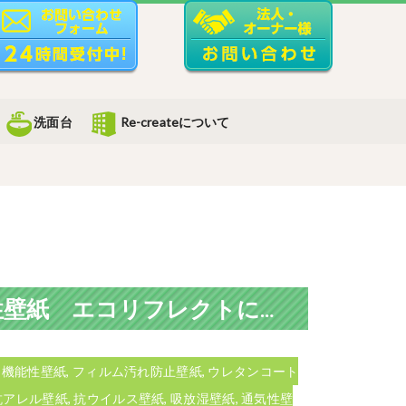
洗面台
Re-createについて
■商材紹介■ サンゲツFINE1000 機能性壁紙 エコリフレクトについて
,
機能性壁紙
,
フィルム汚れ防止壁紙
,
ウレタンコート
抗アレル壁紙
,
抗ウイルス壁紙
,
吸放湿壁紙
,
通気性壁