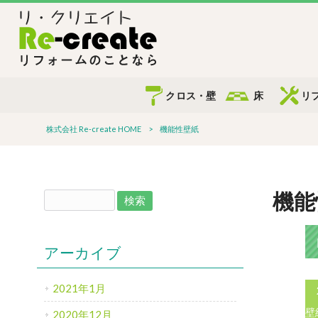
クロス・壁
床
リ
株式会社 Re-create HOME
>
機能性壁紙
機能
アーカイブ
2021年1月
壁
2020年12月