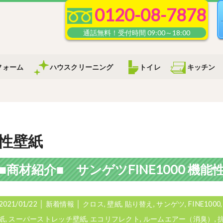
0120-08-7878
フォーム
ハウスクリーニング
トイレ
キッチン
性壁紙
2021/01/22
│
新着情報
│
クロス
,
壁紙
,
貼り替え
,
サンゲツ
,
FINE1000
紙
,
スーパーストレッチ壁紙
,
エコリフレクト
,
ルームエアー（消臭）
,