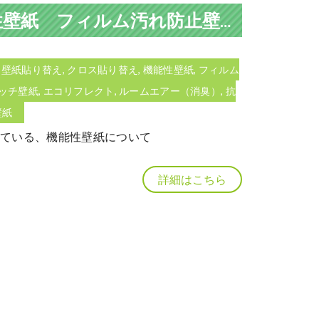
■商材紹介■ サンゲツFINE1000 機能性壁紙 フィルム汚れ防止壁紙について
,
壁紙貼り替え
,
クロス貼り替え
,
機能性壁紙
,
フィルム
ッチ壁紙
,
エコリフレクト
,
ルームエアー（消臭）
,
抗
壁紙
0から出ている、機能性壁紙について
詳細はこちら