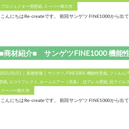
,
プロジェクター用壁紙
,
スーパー耐久性
こんにちはRe-createです。 前回サンゲツ FINE1000か
2021/01/21
│
新着情報
│
サンゲツ
,
FINE1000
,
機能性壁紙
,
フィルム
壁紙
,
エコリフレクト
,
ルームエアー（消臭）
,
抗アレル壁紙
,
抗ウイル
,
スーパー耐久性
こんにちはRe-createです。 前回サンゲツ FINE1000か