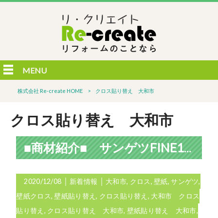
MENU
株式会社 Re-create HOME
>
クロス貼り替え 大和市
クロス貼り替え 大和市
■商材紹介■ サンゲツFINE1000 「リッチ」について
2020/12/08
│
新着情報
│
大和市
,
クロス
,
壁紙
,
サンゲツ
,
壁紙クロス
,
壁紙貼り替え
,
クロス貼り替え
,
大和市 クロス
貼り替え
,
クロス貼り替え 大和市
,
壁紙貼り替え 大和市
,