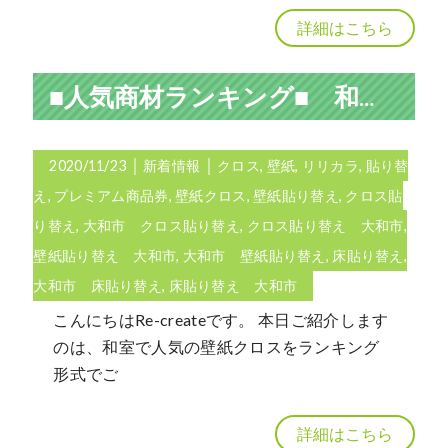
詳細はこちら
■人気商材ランキング■ 和室の壁紙クロス編
2020/11/23
│
新着情報
│
クロス
,
壁紙
,
リリカラ
,
貼り替
え
,
プレミアム商品券
,
壁紙クロス
,
壁紙貼り替え
,
クロス貼
り替え
,
大和市 クロス貼り替え
,
クロス貼り替え 大和市
,
壁紙貼り替え 大和市
,
大和市 壁紙貼り替え
,
床貼り替え
,
大和市 床貼り替え
,
床貼り替え 大和市
こんにちはRe-createです。 本日ご紹介します
のは、和室で人気の壁紙クロスをランキング
形式でご
詳細はこちら