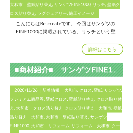
大和市 壁紙貼り替え
,
サンゲツFINE1000
,
リッチ
,
壁紙ク
ロス貼り替え
,
ラグジュアリー
,
施工イメージ
こんにちはRe-createです。 今回はサンゲツの
FINE1000に掲載されている、リッチという壁
詳細はこちら
■商材紹介■ サンゲツFINE1000 「クール」の壁紙クロスについて
2020/11/26
│
新着情報
│
大和市
,
クロス
,
壁紙
,
サンゲツ
,
プレミアム商品券
,
壁紙クロス
,
壁紙貼り替え
,
クロス貼り替
え
,
大和市 クロス貼り替え
,
クロス貼り替え 大和市
,
壁紙
貼り替え 大和市
,
大和市 壁紙貼り替え
,
サンゲツ
FINE1000
,
大和市 リフォーム
,
リフォーム 大和市
,
クー