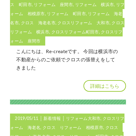
ス 町田市
,
リフォーム 座間市
,
リフォーム 横浜市
,
リフ
ォーム 相模原市
,
リフォーム 町田市
,
リフォーム 海老
名市
,
クロス 海老名市
,
クロスリフォーム 大和市
,
クロス
リフォーム 横浜市
,
クロスリフォーム町田市
,
クロスリフ
ォーム 座間市
こんにちは、Re-createです。 今回は横浜市の
不動産からのご依頼でクロスの張替えをして
きました
詳細はこちら
2019/05/11
│
新着情報
│
リフォーム大和市
,
クロスリフ
ォーム 海老名
,
クロス りフォーム 相模原市
,
クロス