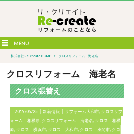
MENU
株式会社 Re-create HOME
>
クロスリフォーム 海老名
クロスリフォーム 海老名
クロス張替え
2019/05/25
│
新着情報
│
リフォーム大和市
,
クロスリフ
ォーム 相模原
,
クロスリフォーム 海老名
,
クロス 相模
原
,
クロス 横浜市
,
クロス 大和市
,
クロス 座間市
,
クロ