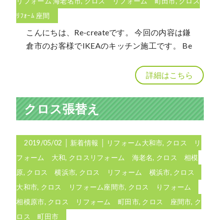
リフォーム 海老名市
,
クロス リフォーム 町田市
,
クロス
ﾘﾌｫｰﾑ 座間
こんにちは、Re-createです。 今回の内容は鎌
倉市のお客様でIKEAのキッチン施工です。 Be
詳細はこちら
クロス張替え
2019/05/02
│
新着情報
│
リフォーム大和市
,
クロス リ
フォーム 大和
,
クロスリフォーム 海老名
,
クロス 相模
原
,
クロス 横浜市
,
クロス リフォーム 横浜市
,
クロス
大和市
,
クロス リフォーム座間市
,
クロス りフォーム
相模原市
,
クロス リフォーム 町田市
,
クロス 座間市
,
ク
ロス 町田市