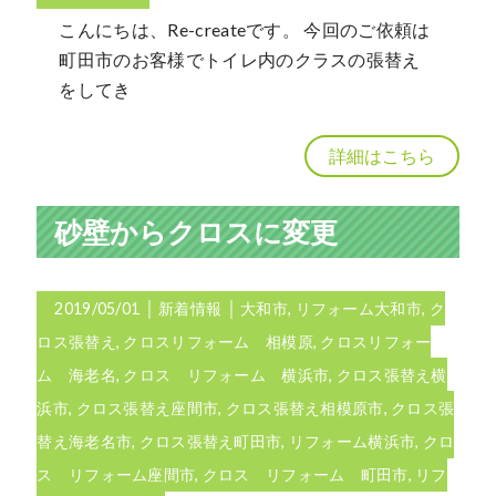
こんにちは、Re-createです。 今回のご依頼は
町田市のお客様でトイレ内のクラスの張替え
をしてき
詳細はこちら
砂壁からクロスに変更
2019/05/01
│
新着情報
│
大和市
,
リフォーム大和市
,
ク
ロス張替え
,
クロスリフォーム 相模原
,
クロスリフォー
ム 海老名
,
クロス リフォーム 横浜市
,
クロス張替え横
浜市
,
クロス張替え座間市
,
クロス張替え相模原市
,
クロス張
替え海老名市
,
クロス張替え町田市
,
リフォーム横浜市
,
クロ
ス リフォーム座間市
,
クロス リフォーム 町田市
,
リフ