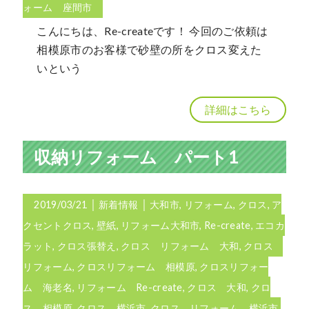
ォーム 座間市
こんにちは、Re-createです！ 今回のご依頼は
相模原市のお客様で砂壁の所をクロス変えた
いという
詳細はこちら
収納リフォーム パート1
2019/03/21
│
新着情報
│
大和市
,
リフォーム
,
クロス
,
ア
クセントクロス
,
壁紙
,
リフォーム大和市
,
Re-create
,
エコカ
ラット
,
クロス張替え
,
クロス リフォーム 大和
,
クロス
リフォーム
,
クロスリフォーム 相模原
,
クロスリフォー
ム 海老名
,
リフォーム Re-create
,
クロス 大和
,
クロ
ス 相模原
,
クロス 横浜市
,
クロス リフォーム 横浜市
,