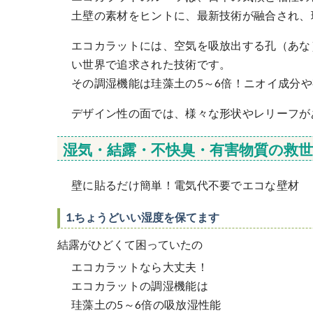
土壁の素材をヒントに、最新技術が融合され、
エコカラットには、空気を吸放出する孔（あな
い世界で追求された技術です。
その調湿機能は珪藻土の5～6倍！ニオイ成分
デザイン性の面では、様々な形状やレリーフが
湿気・結露・不快臭・有害物質の救世
壁に貼るだけ簡単！電気代不要でエコな壁材
1.ちょうどいい湿度を保てます
結露がひどくて困っていたの
エコカラットなら大丈夫！
エコカラットの調湿機能は
珪藻土の5～6倍の吸放湿性能