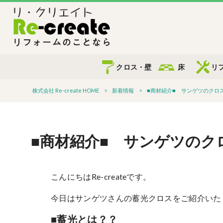
クロス・壁
床
リ
株式会社 Re-create HOME
>
新着情報
>
■商材紹介■ サンゲツのクロ
■商材紹介■ サンゲツの
こんにちはRe-createです。
今日はサンゲツさんの蓄光クロスをご紹介いた
■蓄光とは？？