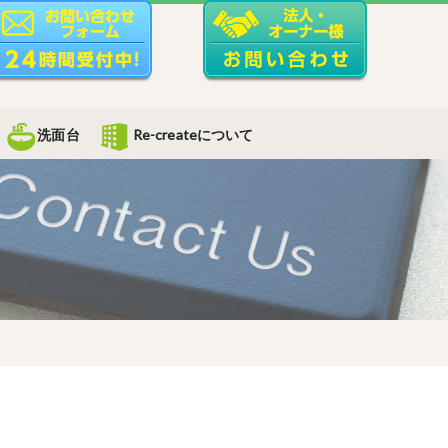
洗面台
Re-createについて